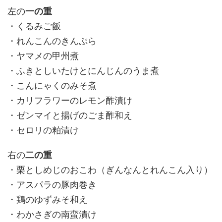
左の
一の重
・くるみご飯
・れんこんのきんぷら
・ヤマメの甲州煮
・ふきとしいたけとにんじんのうま煮
・こんにゃくのみそ煮
・カリフラワーのレモン酢漬け
・ゼンマイと揚げのごま酢和え
・セロリの粕漬け
右の
二の重
・栗としめじのおこわ（ぎんなんとれんこん入り）
・アスパラの豚肉巻き
・鶏のゆずみそ和え
・わかさぎの南蛮漬け