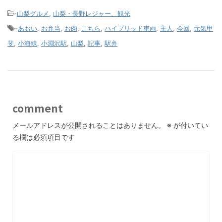
-
山梨グルメ
,
山梨・長野レジャー、観光
-
あおい
,
お弁当
,
お肉
,
こちら
,
ハイブリッド車両
,
主人
,
今回
,
元気甲
斐
,
小海線
,
小淵沢駅
,
山梨
,
記事
,
駅弁
comment
メールアドレスが公開されることはありません。
※
が付いてい
る欄は必須項目です