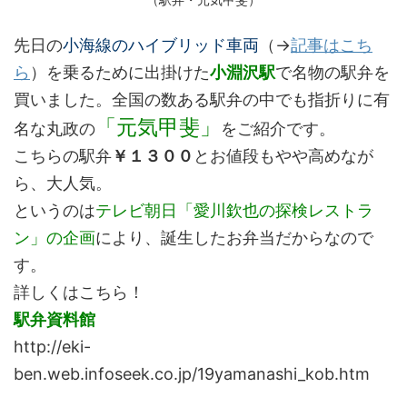
先日の
小海線のハイブリッド車両
（→
記事はこち
ら
）を乗るために出掛けた
小淵沢駅
で名物の駅弁を
買いました。全国の数ある駅弁の中でも指折りに有
「元気甲斐」
名な丸政の
をご紹介です。
こちらの駅弁
￥１３００
とお値段もやや高めなが
ら、大人気。
というのは
テレビ朝日「愛川欽也の探検レストラ
ン」の企画
により、誕生したお弁当だからなので
す。
詳しくはこちら！
駅弁資料館
http://eki-
ben.web.infoseek.co.jp/19yamanashi_kob.htm