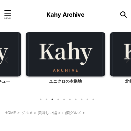
Kahy Archive
キュー
ユニクロの本拠地
北
HOME
>
グルメ
>
美味しい編
>
山梨グルメ
>
山梨グルメ
山梨・長野レジャー、観光