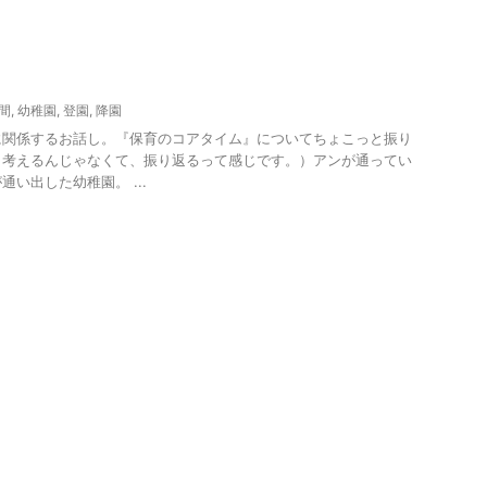
間
,
幼稚園
,
登園
,
降園
に関係するお話し。『保育のコアタイム』についてちょこっと振り
（考えるんじゃなくて、振り返るって感じです。）アンが通ってい
い出した幼稚園。 ...