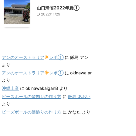
山口帰省2022年夏①
2022/11/29
最近のコメント
アンのオーストラリア
レポ①
に
飯島 アン
より
アンのオーストラリア
レポ①
に
okinawa ar
より
沖縄土産
に
okinawakaiganB
より
ビーズボールの髪飾りの作り方
に
飯島 あおい
より
ビーズボールの髪飾りの作り方
に
かなた
より