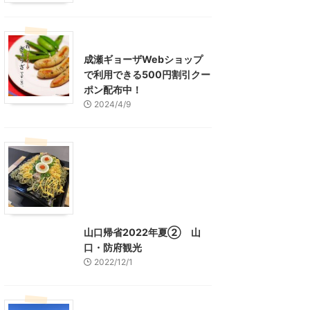
東京グルメ
町田周辺
成瀬ギョーザWebショップ
で利用できる500円割引クー
ポン配布中！
2024/4/9
グルメ
レジャー、お出かけ、観光
山口グルメ
山口レジャー、観光
山口帰省2022年夏② 山
口・防府観光
2022/12/1
山口レジャー、観光