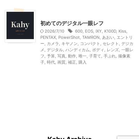
家電・AV・カメラ
初めてのデジタル一眼レフ
2026/7/10
600
,
EOS
,
IXY
,
K100D
,
Kiss
,
PENTAX
,
PowerShot
,
TAMRON
,
あおい
,
エントリ
ー
,
カメラ
,
キヤノン
,
コンパクト
,
セレクト
,
デジカ
メ
,
デジタル
,
ハンディカム
,
ボディ
,
レンズ
,
一眼レ
フ
,
予算
,
写真
,
動作
,
唯一
,
子育て
,
手ぶれ
,
撮像素
子
,
時代
,
画質
,
補正
,
購入