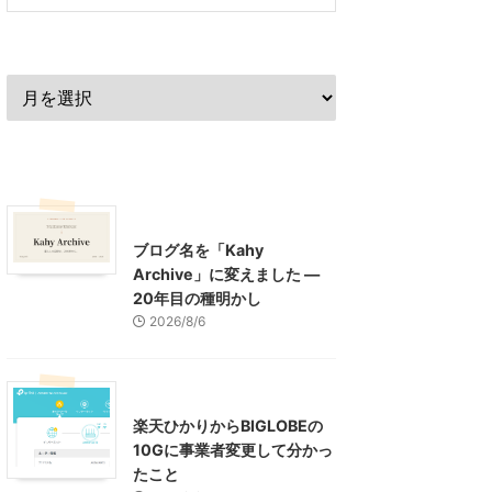
過去の記事
最近の記事
What's New
お知らせ
ブログ名を「Kahy
Archive」に変えました ―
20年目の種明かし
2026/8/6
インターネット
楽天ひかりからBIGLOBEの
10Gに事業者変更して分かっ
たこと