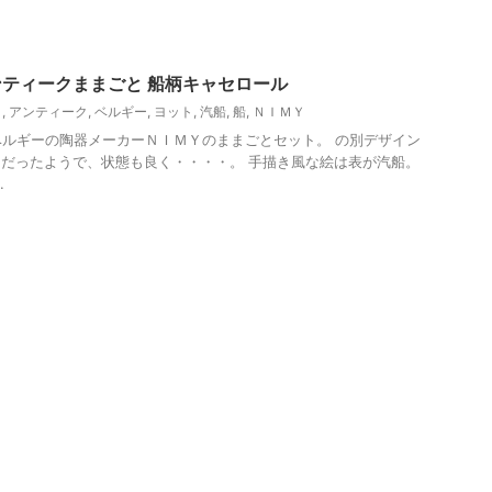
アンティークままごと 船柄キャセロール
と
,
アンティーク
,
ベルギー
,
ヨット
,
汽船
,
船
,
ＮＩＭＹ
ルギーの陶器メーカーＮＩＭＹのままごとセット。 の別デザイン
だったようで、状態も良く・・・・。 手描き風な絵は表が汽船。
.