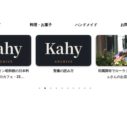
て
料理・お菓子
ハンドメイド
お
イン昭和館の日本料
聖書の読み方
田園調布でローラ
カフェ・ZE...
ュさんのお店