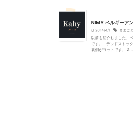
インテリア・雑貨
NIMY ベルギー
2014/4/1
ままご
以前も紹介しました、ベ
です。 デッドストック
裏側がヨットです。 & ..