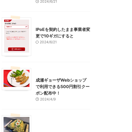
2024/6/21
インターネット
IPoEを契約したまま事業者変
更で10ギガにすると
2024/6/21
東京グルメ
町田周辺
成瀬ギョーザWebショップ
で利用できる500円割引クー
ポン配布中！
2024/4/9
グルメ
レジャー、お出かけ、観光