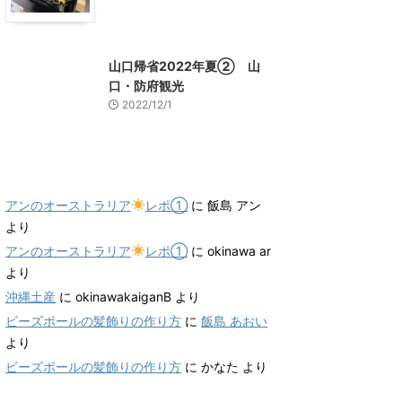
山口グルメ
山口レジャー、観光
山口帰省2022年夏② 山
口・防府観光
2022/12/1
最近のコメント
アンのオーストラリア
レポ①
に
飯島 アン
より
アンのオーストラリア
レポ①
に
okinawa ar
より
沖縄土産
に
okinawakaiganB
より
ビーズボールの髪飾りの作り方
に
飯島 あおい
より
ビーズボールの髪飾りの作り方
に
かなた
より