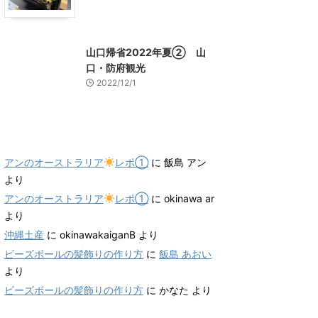
山口グルメ
山口レジャー、観光
山口帰省2022年夏② 山
口・防府観光
2022/12/1
最近のコメント
アンのオーストラリア
レポ①
に
飯島 アン
より
アンのオーストラリア
レポ①
に
okinawa ar
より
沖縄土産
に
okinawakaiganB
より
ビーズボールの髪飾りの作り方
に
飯島 あおい
より
ビーズボールの髪飾りの作り方
に
かなた
より