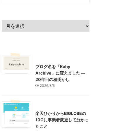
過去の記事
最近の記事
What's New
お知らせ
ブログ名を「Kahy
Archive」に変えました ―
20年目の種明かし
2026/8/6
インターネット
楽天ひかりからBIGLOBEの
10Gに事業者変更して分かっ
たこと