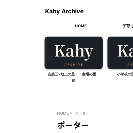
Kahy Archive
HOME
子育
ンピュアゼリー・プチゴ
吉幾三×地上の星・・農場の星
小学校の
ールドなど
他
HOME
>
ポーター
ポーター