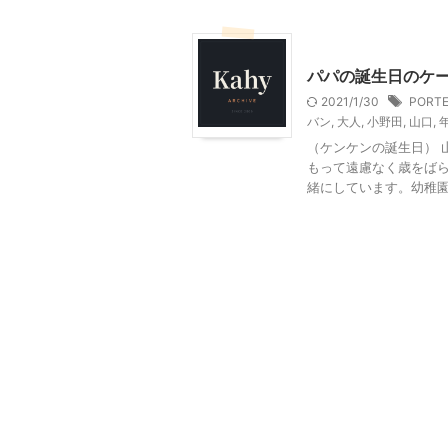
山口グルメ
山口レジャ
パパの誕生日のケ
2021/1/30
PORT
バン
,
大人
,
小野田
,
山口
,
（ケンケンの誕生日） 
もって遠慮なく歳をばら
緒にしています。幼稚園を