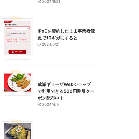
2024/6/21
インターネット
IPoEを契約したまま事業者変
更で10ギガにすると
2024/6/21
東京グルメ
町田周辺
成瀬ギョーザWebショップ
で利用できる500円割引クー
ポン配布中！
2024/4/9
グルメ
レジャー、お出かけ、観光