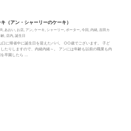
ー、観光
贈答・お土産グルメ
ーキ（アン・シャーリーのケーキ）
ER
,
あおい
,
お店
,
アン
,
ケーキ
,
シャーリー
,
ポーター
,
今回
,
内緒
,
吉田カ
年齢
,
店内
,
誕生日
山口に帰省中に誕生日を迎えたパパ。 ○○歳でございます。 子ど
したりしますので、内緒内緒～。 アンには年齢も以前の職業も内
卒園したら ...