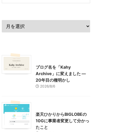
過去の記事
最近の記事
What's New
お知らせ
ブログ名を「Kahy
Archive」に変えました ―
20年目の種明かし
2026/8/6
インターネット
楽天ひかりからBIGLOBEの
10Gに事業者変更して分かっ
たこと