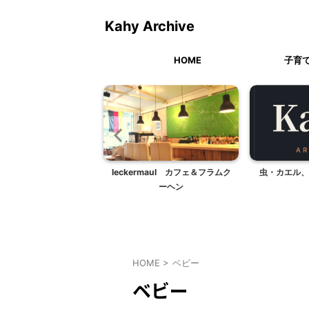
Kahy Archive
HOME
子育
滞在｜パリのアパルトマ
leckermaul カフェ＆フラムク
虫・カエル、
ンに到着したら
ーヘン
HOME
>
ベビー
ベビー