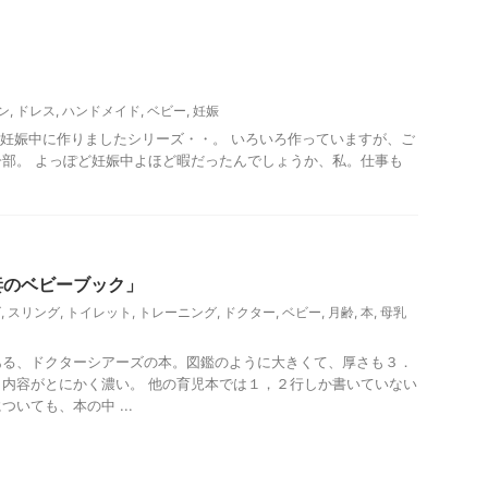
ン
,
ドレス
,
ハンドメイド
,
ベビー
,
妊娠
妊娠中に作りましたシリーズ・・。 いろいろ作っていますが、ご
部。 よっぽど妊娠中よほど暇だったんでしょうか、私。仕事も
妻のベビーブック」
ズ
,
スリング
,
トイレット
,
トレーニング
,
ドクター
,
ベビー
,
月齢
,
本
,
母乳
ある、ドクターシアーズの本。図鑑のように大きくて、厚さも３．
内容がとにかく濃い。 他の育児本では１，２行しか書いていない
いても、本の中 ...