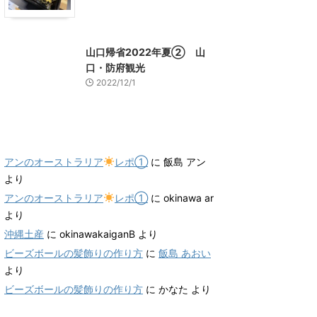
山口グルメ
山口レジャー、観光
山口帰省2022年夏② 山
口・防府観光
2022/12/1
最近のコメント
アンのオーストラリア
レポ①
に
飯島 アン
より
アンのオーストラリア
レポ①
に
okinawa ar
より
沖縄土産
に
okinawakaiganB
より
ビーズボールの髪飾りの作り方
に
飯島 あおい
より
ビーズボールの髪飾りの作り方
に
かなた
より