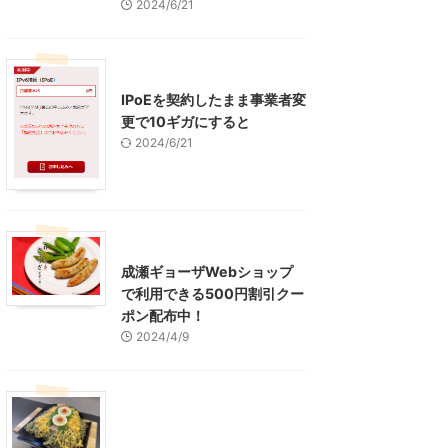
2024/6/21
インターネット
IPoEを契約したまま事業者変
更で10ギガにすると
2024/6/21
東京グルメ
町田周辺
成瀬ギョーザWebショップ
で利用できる500円割引クー
ポン配布中！
2024/4/9
グルメ
レジャー、お出かけ、観光