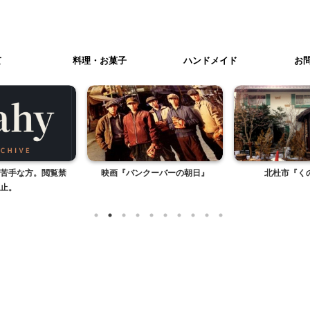
て
料理・お菓子
ハンドメイド
お
苦手な方。閲覧禁
映画『バンクーバーの朝日』
北杜市『く
止。