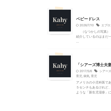
ハンドメイド
ベビードレス
2026/7/10
エプロ
（なつかしの写真） 
紹介しているのはまだ一
...
大人向け書籍
子育て
「シアーズ博士夫
2017/5/6
シアー
育児
,
病気
,
育児
アメリカの小児科医で
５センチもあるけれど、
ような「新生児湿疹」につ