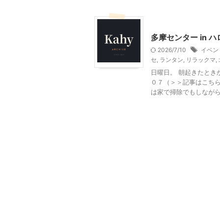
ハロウィン
季節行事・
多摩センター in ハ
2026/7/10
イベン
セ
,
ランタン
,
リラックマ
,
日曜日。 朝起きたとき
０７（＞＞記事はこち
は家で掃除でもしながらゆ