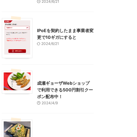
2024/6/21
インターネット
IPoEを契約したまま事業者変
更で10ギガにすると
2024/6/21
東京グルメ
町田周辺
成瀬ギョーザWebショップ
で利用できる500円割引クー
ポン配布中！
2024/4/9
グルメ
レジャー、お出かけ、観光