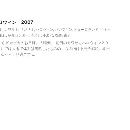
イベント
東京レジャー、観光
ロウィン 2007
ト
,
カワサキ
,
サンリオ
,
ハロウィン
,
パンプキン
,
ピューロランド
,
ベネッ
北杜
,
多摩センター
,
子ども
,
小淵沢
,
衣装
,
親子
からピカピカのお日様。大晴天。 前日のカワサキハロウィン２０
ら）では大雨で体力は消耗したものの、心の内は不完全燃焼。本当
～っくり過ごす ...