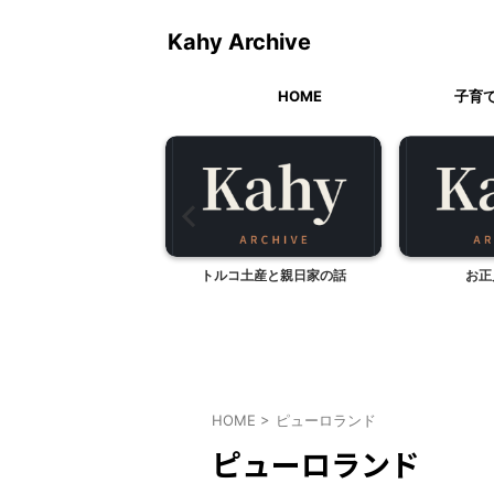
Kahy Archive
HOME
子育
ムのカフェ、スコーンセ
トルコ土産と親日家の話
お正
（山梨県北杜市）
HOME
>
ピューロランド
ピューロランド