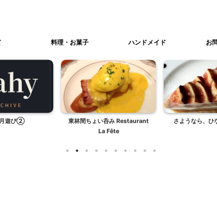
て
料理・お菓子
ハンドメイド
お
月遊び②
東林間ちょい呑み Restaurant
さようなら、ひ
La Fête