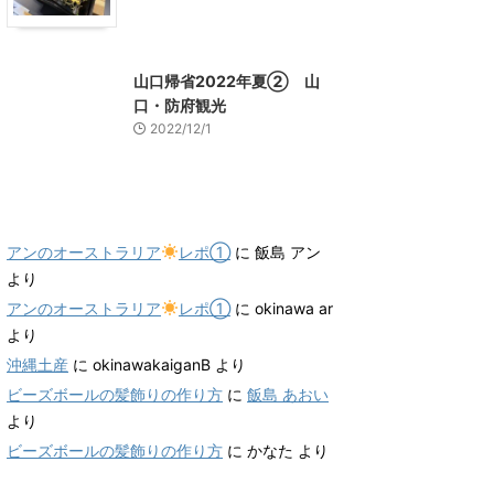
山口グルメ
山口レジャー、観光
山口帰省2022年夏② 山
口・防府観光
2022/12/1
最近のコメント
アンのオーストラリア
レポ①
に
飯島 アン
より
アンのオーストラリア
レポ①
に
okinawa ar
より
沖縄土産
に
okinawakaiganB
より
ビーズボールの髪飾りの作り方
に
飯島 あおい
より
ビーズボールの髪飾りの作り方
に
かなた
より