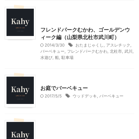
北杜市周辺（清里、小淵沢他）レジャー、観光
山梨・長野レジャー、観光
フレンドパークむかわ、ゴールデンウ
ィーク編（山梨県北杜市武川町）
2014/3/30
おたまじゃくし
,
アスレチック
,
バーベキュー
,
フレンドパークむかわ
,
北杜市
,
武川
,
水遊び
,
船
,
駐車場
スローライフ
お庭でバーベキュー
2017/5/5
ウッドデッキ
,
バーベキュー
北杜市周辺（清里、小淵沢他）レジャー、観光
山梨・長野レジャー、観光