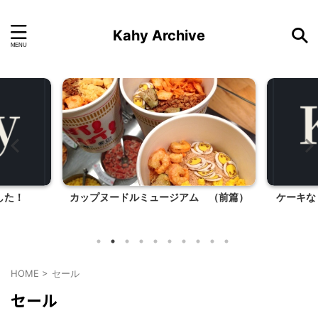
Kahy Archive
した！
カップヌードルミュージアム （前篇）
ケーキな
HOME
>
セール
セール