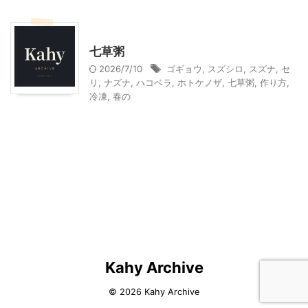
季節行事・イベント
料理・お菓子
七草粥
2026/7/10
ゴギョウ
,
スズシロ
,
スズナ
,
セ
リ
,
ナズナ
,
ハコベラ
,
ホトケノザ
,
七草粥
,
作り方
,
冷凍
,
春の
Kahy Archive
© 2026 Kahy Archive