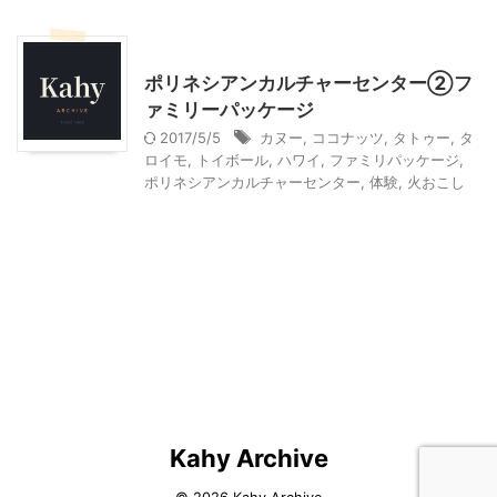
ハワイ旅行
ポリネシアンカルチャーセンター②フ
ァミリーパッケージ
2017/5/5
カヌー
,
ココナッツ
,
タトゥー
,
タ
ロイモ
,
トイボール
,
ハワイ
,
ファミリパッケージ
,
ポリネシアンカルチャーセンター
,
体験
,
火おこし
Kahy Archive