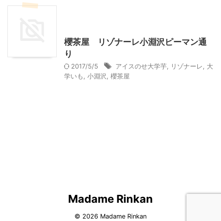
北杜市周辺（清里、小淵沢他）レジャー、観光
山梨グルメ
櫻茶屋 リゾナーレ小淵沢ピーマン通
り
2017/5/5
アイスのせ大学芋
,
リゾナーレ
,
大
学いも
,
小淵沢
,
櫻茶屋
Madame Rinkan
© 2026 Madame Rinkan