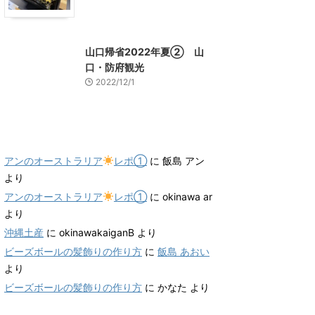
山口グルメ
山口レジャー、観光
山口帰省2022年夏② 山
口・防府観光
2022/12/1
最近のコメント
アンのオーストラリア
レポ①
に
飯島 アン
より
アンのオーストラリア
レポ①
に
okinawa ar
より
沖縄土産
に
okinawakaiganB
より
ビーズボールの髪飾りの作り方
に
飯島 あおい
より
ビーズボールの髪飾りの作り方
に
かなた
より