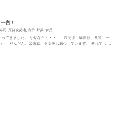
て一言！
寿司
,
原発被災地
,
表示
,
野菜
,
食品
ってきました。 なぜなら・・・。 震災後、購買欲、食欲、一
が、 だんだん、緊張感、不安感も減少しています。 それでも ...