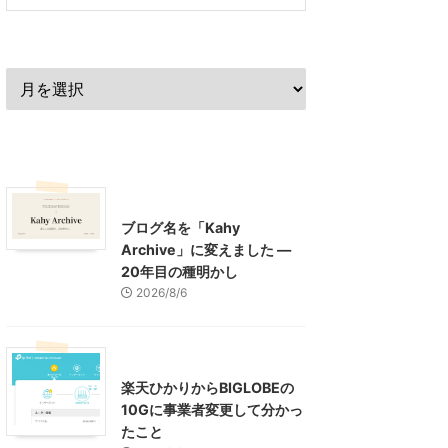
過去の記事
最近の記事
What's New
お知らせ
ブログ名を「Kahy
Archive」に変えました ―
20年目の種明かし
2026/8/6
インターネット
楽天ひかりからBIGLOBEの
10Gに事業者変更して分かっ
たこと