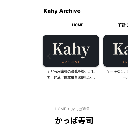
Kahy Archive
HOME
子育
 スーパースタージェミナ
子ども用遠視の眼鏡を掛けだし
ケーキなし。
イ
て、経過（国立成育医療セン...
ー
HOME
>
かっぱ寿司
かっぱ寿司