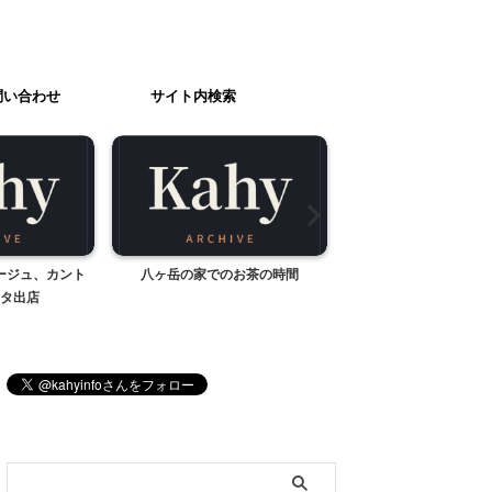
問い合わせ
サイト内検索
ージュ、カント
八ヶ岳の家でのお茶の時間
Ripreプレミアムラ
タ出店
産
ブログ内検索