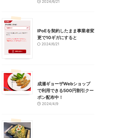
2024/6/21
インターネット
IPoEを契約したまま事業者変
更で10ギガにすると
2024/6/21
東京グルメ
町田周辺
成瀬ギョーザWebショップ
で利用できる500円割引クー
ポン配布中！
2024/4/9
グルメ
レジャー、お出かけ、観光