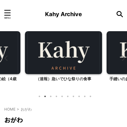
Kahy Archive
の絵（4歳
（速報）急いでひな祭りの食事
手縫いの
HOME
>
おがわ
おがわ