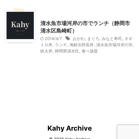
静岡グルメ
静岡レジャー、観光
清水魚市場河岸の市でランチ（静岡市
清水区島崎町）
2014/4/7
おがわ
,
まぐろ
,
みなと寿司
,
ネギ
トロ丼
,
ランチ
,
海鮮次郎長丼
,
清水魚市場河岸の市
,
鉄火丼
,
静岡県清水区
,
食べ放題
Kahy Archive