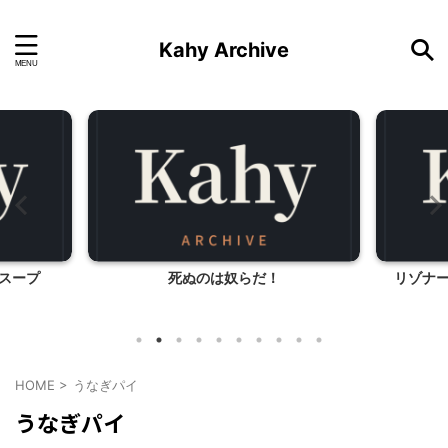
Kahy Archive
トスープ
死ぬのは奴らだ！
リゾナ
HOME
>
うなぎパイ
うなぎパイ