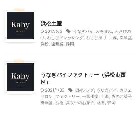
贈答・お土産グルメ
浜松土産
2017/5/5
うなぎパイ
,
みそまん
,
わさびの
り
,
わさびドレッシング
,
わさび漬け
,
土産
,
春華堂
,
浜松
,
遠州路
,
静岡
贈答・お土産グルメ
静岡レジャー、観光
うなぎパイファクトリー（浜松市西
区）
2021/1/30
CMソング
,
うなぎパイ
,
カフェ
サロン
,
ファクトリー
,
一家団欒
,
土産
,
夜のお菓子
,
春華堂
,
浜松
,
真夜中のお菓子
,
蘊蓄
,
静岡