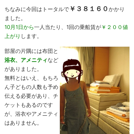
￥３８１６０
ちなみに今回はトータルで
かかり
ました。
10月1日から
一人当たり、1回の乗船賃が
￥２００値
上がり
します。
部屋の片隅には布団と
浴衣、アメニティ
など
がありました。
無料とはいえ、もちろ
ん子どもの人数も予め
伝える必要があり、チ
ケットもあるのです
が、浴衣やアメニティ
はありません。