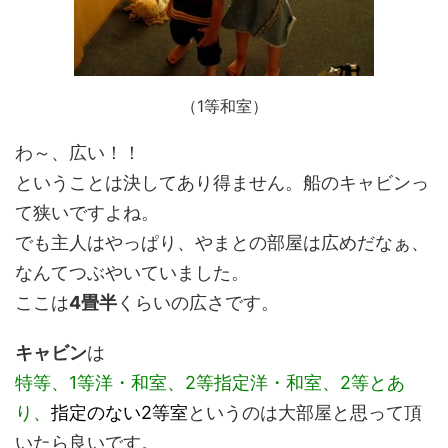
（1等和室）
わ～、広い！！
ということは決してあり得ません。船のキャビンっ
て狭いですよね。
でも主人はやっぱり、やまとの部屋は広めだなぁ、
なんてつぶやいていました。
ここは
4畳半
くらいの広さです。
キャビン
は
特等、1等洋・和室、2等指定洋・和室、2等とあ
り、
指定のない2等室
というのは大部屋と思って頂
いたら良いです。