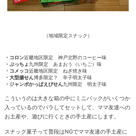
（地域限定スナック）
・コロン
近畿地区限定 神戸北野のコーヒー味
・ぷっちょ
九州限定 あまおう（いちご）味
・コメッコ
近畿地区限定 ねぎ焼き味
・大型揚せん
博多限定？ 辛子明太子味
・ジャンボかっぱえびせん
九州限定 明太子味
こういうのは大きな箱の中にミニパックがいくつか
入っているのでバラしてセットして、ママ友達への
お土産や、遊びに行くときの手土産にします。
スナック菓子って普段はNGでママ友達の手土産に