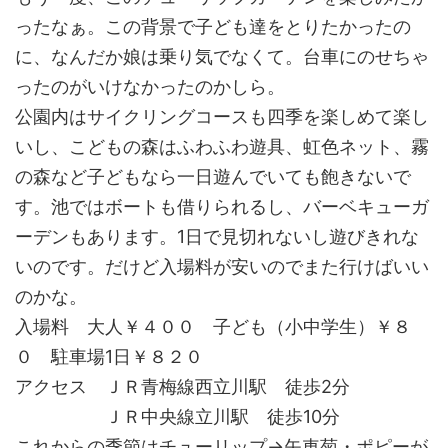
ったなぁ。この背景で子ども達をとりたかったの
に、なんだか娘は乗り気でなくて。台車にのせちゃ
ったのがいけなかったのかしら。
公園内はサイクリングコースも四季を楽しめて楽し
いし、こどもの森はふわふわ遊具、虹色ネット、霧
の森など子どもなら一日遊んでいても飽きないで
す。池ではボートも借りられるし、バーベキューガ
ーデンもあります。1日で見切れないし遊びきれな
いのです。だけど入場料が安いのでまた行けばいい
のかな。
入場料 大人￥４００ 子ども（小中学生）￥８
０ 駐車場1日￥８２０
アクセス ＪＲ青梅線西立川駅 徒歩2分
ＪＲ中央線立川駅 徒歩10分
これからの季節はチューリップ→矢車菊・ポピーが