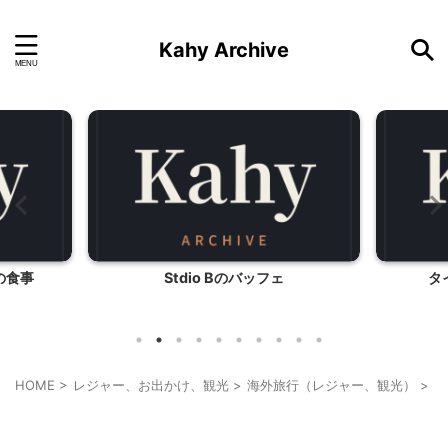
Kahy Archive
タイのパイナップルライス
HOME
>
レジャー、お出かけ、観光
>
海外旅行（レジャー、観光）
>
ラ
ラスベガス旅行