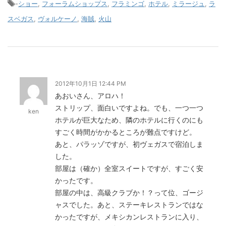
-
ショー
,
フォーラムショップス
,
フラミンゴ
,
ホテル
,
ミラージュ
,
ラ
スベガス
,
ヴォルケーノ
,
海賊
,
火山
2012年10月1日 12:44 PM
あおいさん、アロハ！
ストリップ、面白いですよね。でも、一つ一つ
ken
ホテルが巨大なため、隣のホテルに行くのにも
すごく時間がかかるところが難点ですけど。
あと、パラッゾですが、初ヴェガスで宿泊しま
した。
部屋は（確か）全室スイートですが、すごく安
かったです。
部屋の中は、高級クラブか！？って位、ゴージ
ャスでした。あと、ステーキレストランではな
かったですが、メキシカンレストランに入り、