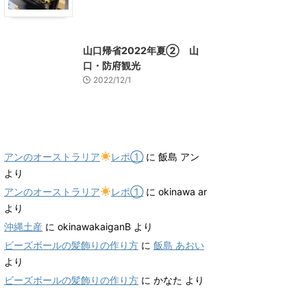
山口グルメ
山口レジャー、観光
山口帰省2022年夏② 山
口・防府観光
2022/12/1
最近のコメント
アンのオーストラリア
レポ①
に
飯島 アン
より
アンのオーストラリア
レポ①
に
okinawa ar
より
沖縄土産
に
okinawakaiganB
より
ビーズボールの髪飾りの作り方
に
飯島 あおい
より
ビーズボールの髪飾りの作り方
に
かなた
より