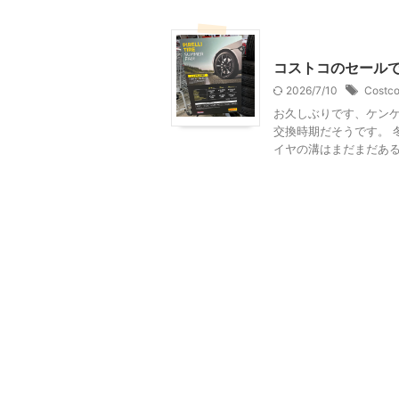
コストコ
乗り物
コストコのセール
2026/7/10
Costc
お久しぶりです、ケンケン
交換時期だそうです。 
イヤの溝はまだまだあるの