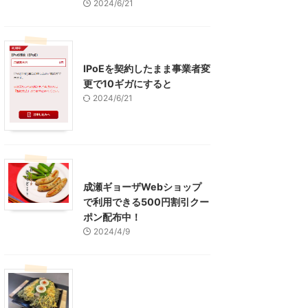
2024/6/21
インターネット
IPoEを契約したまま事業者変
更で10ギガにすると
2024/6/21
東京グルメ
町田周辺
成瀬ギョーザWebショップ
で利用できる500円割引クー
ポン配布中！
2024/4/9
グルメ
レジャー、お出かけ、観光