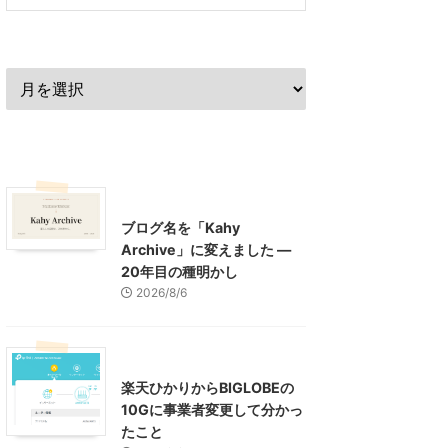
過去の記事
最近の記事
What's New
お知らせ
ブログ名を「Kahy
Archive」に変えました ―
20年目の種明かし
2026/8/6
インターネット
楽天ひかりからBIGLOBEの
10Gに事業者変更して分かっ
たこと