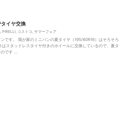
でタイヤ交換
o
,
PIRELLI
,
コストコ
,
サマーフェア
です。 我が家のミニバンの夏タイヤ（195/60R16）はそろそろ
冬はスタッドレスタイヤ付きのホイールに交換しているので、夏タ
です ...