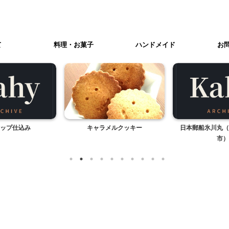
て
料理・お菓子
ハンドメイド
お
ップ仕込み
キャラメルクッキー
日本郵船氷川丸（
市）