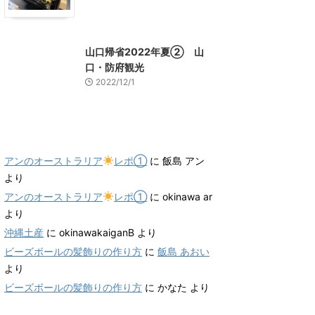
山口グルメ
山口レジャー、観光
山口帰省2022年夏② 山
口・防府観光
2022/12/1
最近のコメント
アンのオーストラリア
レポ①
に
飯島 アン
より
アンのオーストラリア
レポ①
に
okinawa ar
より
沖縄土産
に
okinawakaiganB
より
ビーズボールの髪飾りの作り方
に
飯島 あおい
より
ビーズボールの髪飾りの作り方
に
かなた
より