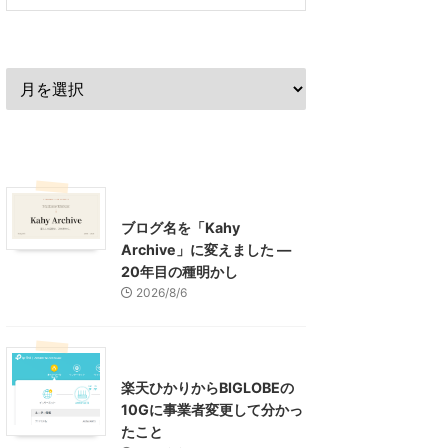
過去の記事
最近の記事
What's New
お知らせ
ブログ名を「Kahy
Archive」に変えました ―
20年目の種明かし
2026/8/6
インターネット
楽天ひかりからBIGLOBEの
10Gに事業者変更して分かっ
たこと