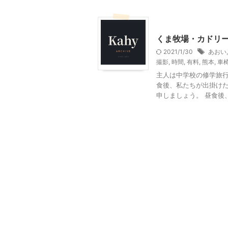
その他レジャー
くま牧場・カドリ
2021/1/30
あおい
撮影
,
時間
,
有料
,
熊本
,
車
主人は中学校の修学旅行
食後、私たちが出掛けた
申しましょう。 昼食後、