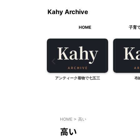
Kahy Archive
HOME
子育
０周年！！「ジョジョの
アンティーク着物で七五三
布
奇妙な冒険」
HOME
>
高い
高い