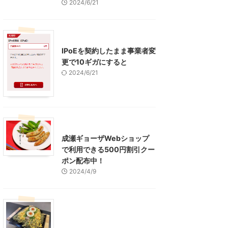
2024/6/21
インターネット
IPoEを契約したまま事業者変
更で10ギガにすると
2024/6/21
東京グルメ
町田周辺
成瀬ギョーザWebショップ
で利用できる500円割引クー
ポン配布中！
2024/4/9
グルメ
レジャー、お出かけ、観光