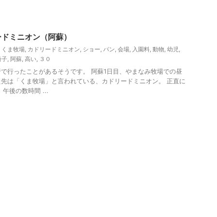
ードミニオン（阿蘇）
,
くま牧場
,
カドリードミニオン
,
ショー
,
パン
,
会場
,
入園料
,
動物
,
幼児
,
椅子
,
阿蘇
,
高い
,
３０
で行ったことがあるそうです。 阿蘇1日目、やまなみ牧場での昼
先は「くま牧場」と言われている、カドリードミニオン。 正直に
午後の数時間 ...