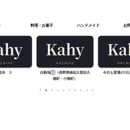
て
料理・お菓子
ハンドメイド
お
絵本 ２
白駒池①（長野県南佐久郡佐久
今日も普通の1日
穂町・小海町）