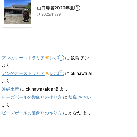
山口帰省2022年夏①
2022/11/29
最近のコメント
アンのオーストラリア
レポ①
に
飯島 アン
より
アンのオーストラリア
レポ①
に
okinawa ar
より
沖縄土産
に
okinawakaiganB
より
ビーズボールの髪飾りの作り方
に
飯島 あおい
より
ビーズボールの髪飾りの作り方
に
かなた
より