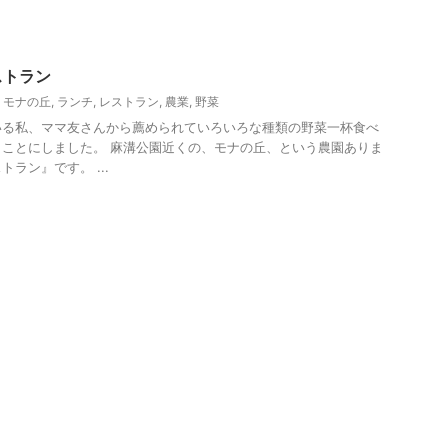
ストラン
,
モナの丘
,
ランチ
,
レストラン
,
農業
,
野菜
いる私、ママ友さんから薦められていろいろな種類の野菜一杯食べ
ことにしました。 麻溝公園近くの、モナの丘、という農園ありま
ラン』です。 ...