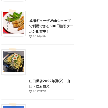
東京グルメ
町田周辺
成瀬ギョーザWebショップ
で利用できる500円割引クー
ポン配布中！
2024/4/9
グルメ
レジャー、お出かけ、観光
山口グルメ
山口レジャー、観光
山口帰省2022年夏② 山
口・防府観光
2022/12/1
山口レジャー、観光