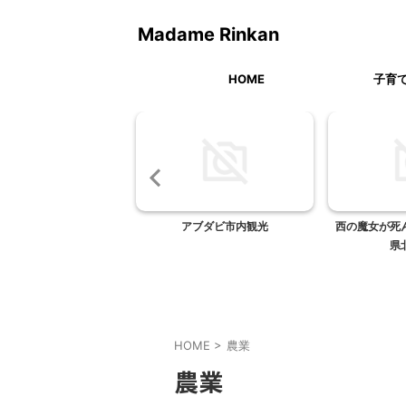
Madame Rinkan
HOME
子育
ＩＫＥＡにて。
アブダビ市内観光
西の魔女が死
県
HOME
>
農業
農業