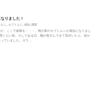
になりました！
とむし
,
カブトムシ
,
成虫
,
踊室
すが、ここで速報を・・・。我が家のカブトムシが成虫になりまし
週間くらい前。そしてある日、蛹が黒ずんできて気付いたら、首か
ていました。ガラ ...