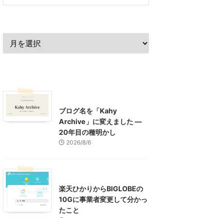
過去の記事
最近の記事
What's New
お知らせ
ブログ名を「Kahy
Archive」に変えました ―
20年目の種明かし
2026/8/6
インターネット
楽天ひかりからBIGLOBEの
10Gに事業者変更して分かっ
たこと