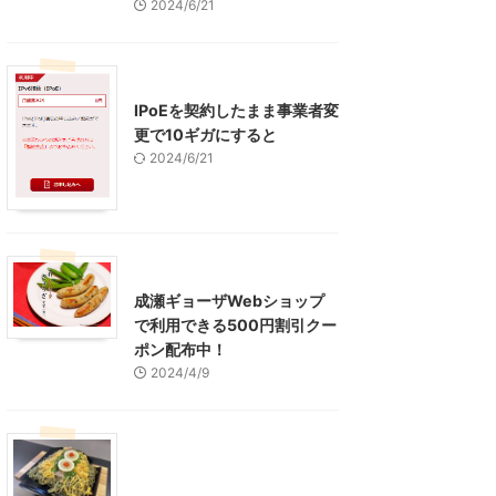
2024/6/21
インターネット
IPoEを契約したまま事業者変
更で10ギガにすると
2024/6/21
東京グルメ
町田周辺
成瀬ギョーザWebショップ
で利用できる500円割引クー
ポン配布中！
2024/4/9
グルメ
レジャー、お出かけ、観光