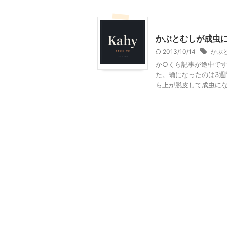
生き物
かぶとむしが成虫
2013/10/14
かぶ
か○くら記事が途中で
た。蛹になったのは3
ら上が脱皮して成虫になっ