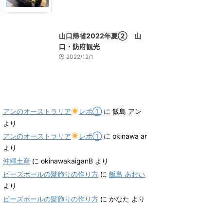
山口グルメ
山口レジャー、観光
山口帰省2022年夏② 山
口・防府観光
2022/12/1
最近のコメント
アンのオーストラリア
レポ①
に
飯島 アン
より
アンのオーストラリア
レポ①
に
okinawa ar
より
沖縄土産
に
okinawakaiganB
より
ビーズボールの髪飾りの作り方
に
飯島 あおい
より
ビーズボールの髪飾りの作り方
に
かなた
より