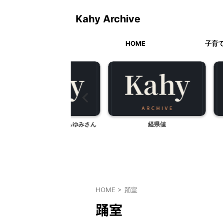
Kahy Archive
HOME
子育
まの絵、あだちゆみさん
経県値
子ど
の本
HOME
>
踊室
踊室