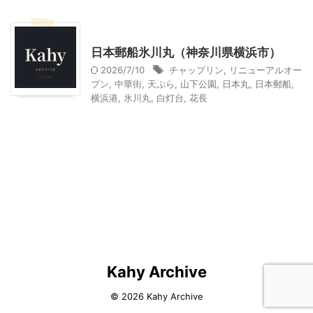
乗り物
神奈川レジャー、観光
日本郵船氷川丸（神奈川県横浜市）
2026/7/10
チャップリン
,
リニューアルオー
プン
,
中華街
,
天ぷら
,
山下公園
,
日本丸
,
日本郵船
,
横浜港
,
氷川丸
,
白灯台
,
花長
Kahy Archive
© 2026 Kahy Archive