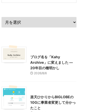
過去の記事
最近の記事
What's New
お知らせ
ブログ名を「Kahy
Archive」に変えました ―
20年目の種明かし
2026/8/6
インターネット
楽天ひかりからBIGLOBEの
10Gに事業者変更して分かっ
たこと