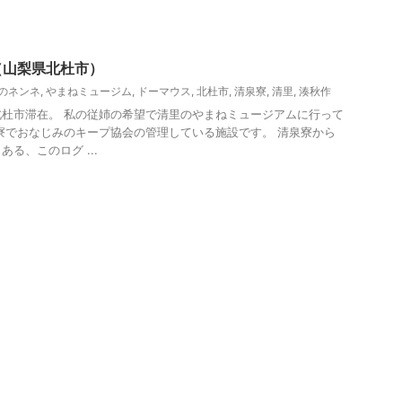
周辺（清里、小淵沢他）レジャー、観光
山梨・長野レジャー、観光
（山梨県北杜市）
のネンネ
,
やまねミュージム
,
ドーマウス
,
北杜市
,
清泉寮
,
清里
,
湊秋作
杜市滞在。 私の従姉の希望で清里のやまねミュージアムに行って
寮でおなじみのキープ協会の管理している施設です。 清泉寮から
る、このログ ...