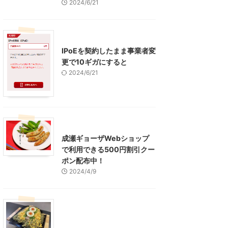
2024/6/21
インターネット
IPoEを契約したまま事業者変
更で10ギガにすると
2024/6/21
東京グルメ
町田周辺
成瀬ギョーザWebショップ
で利用できる500円割引クー
ポン配布中！
2024/4/9
グルメ
レジャー、お出かけ、観光