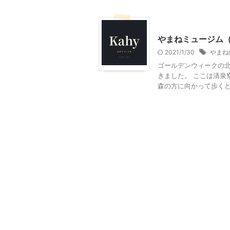
おすすめの絵本
北杜市
やまねミュージム
2021/1/30
やまね
ゴールデンウィークの北
きました。 ここは清泉
森の方に向かって歩くとあ