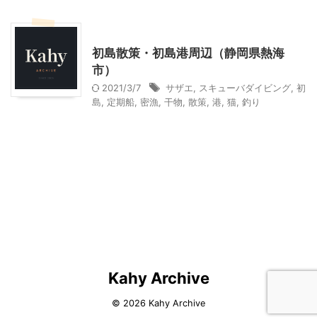
静岡レジャー、観光
初島散策・初島港周辺（静岡県熱海
市）
2021/3/7
サザエ
,
スキューバダイビング
,
初
島
,
定期船
,
密漁
,
干物
,
散策
,
港
,
猫
,
釣り
Kahy Archive
© 2026 Kahy Archive