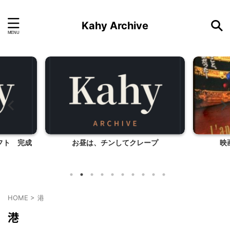
Kahy Archive
フト 完成
お昼は、チンしてクレープ
映
HOME
>
港
港