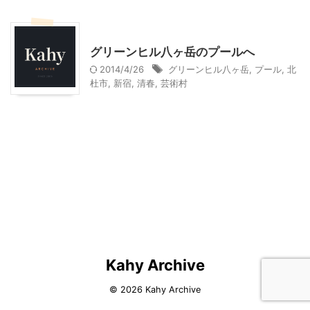
北杜市周辺（清里、小淵沢他）レジャー、観光
グリーンヒル八ヶ岳のプールへ
2014/4/26
グリーンヒル八ヶ岳
,
プール
,
北
杜市
,
新宿
,
清春
,
芸術村
Kahy Archive
© 2026 Kahy Archive