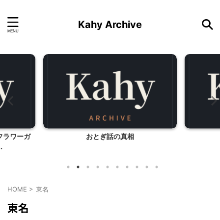
Kahy Archive
フラワーガ
おとぎ話の真相
.
HOME
>
東名
東名