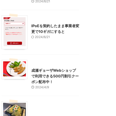
2024/6/21
インターネット
IPoEを契約したまま事業者変
更で10ギガにすると
2024/6/21
東京グルメ
町田周辺
成瀬ギョーザWebショップ
で利用できる500円割引クー
ポン配布中！
2024/4/9
グルメ
レジャー、お出かけ、観光