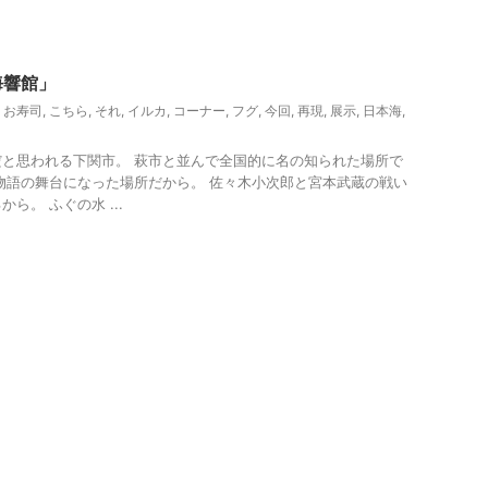
海響館」
,
お寿司
,
こちら
,
それ
,
イルカ
,
コーナー
,
フグ
,
今回
,
再現
,
展示
,
日本海
,
と思われる下関市。 萩市と並んで全国的に名の知られた場所で
物語の舞台になった場所だから。 佐々木小次郎と宮本武蔵の戦い
ら。 ふぐの水 ...