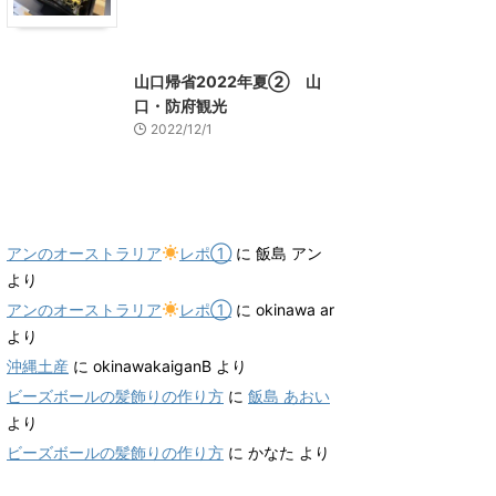
山口グルメ
山口レジャー、観光
山口帰省2022年夏② 山
口・防府観光
2022/12/1
最近のコメント
アンのオーストラリア
レポ①
に
飯島 アン
より
アンのオーストラリア
レポ①
に
okinawa ar
より
沖縄土産
に
okinawakaiganB
より
ビーズボールの髪飾りの作り方
に
飯島 あおい
より
ビーズボールの髪飾りの作り方
に
かなた
より