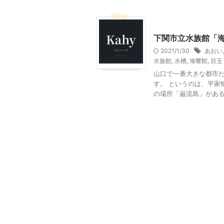
山口レジャー、観光
下関市立水族館「
2021/1/30
あおい
水族館
,
水槽
,
海響館
,
目玉
山口で一番大きな都市だ
す。 というのは、平家
の場所「巌流島」があるか