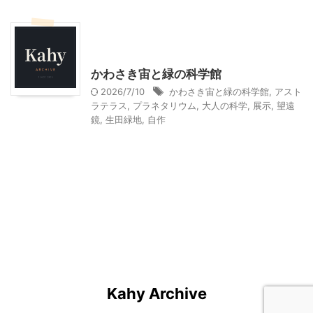
神奈川レジャー、観光
首都圏雨の日向けレジャー
かわさき宙と緑の科学館
2026/7/10
かわさき宙と緑の科学館
,
アスト
ラテラス
,
プラネタリウム
,
大人の科学
,
展示
,
望遠
鏡
,
生田緑地
,
自作
Kahy Archive