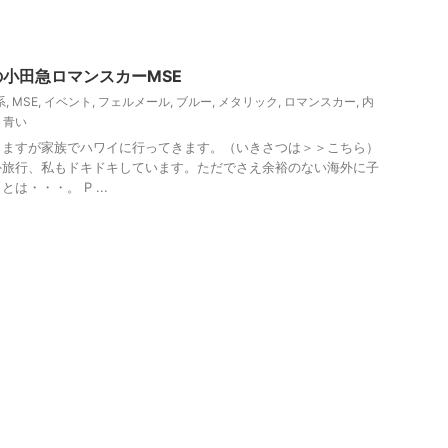
小田急ロマンスカーMSE
系
,
MSE
,
イベント
,
フェルメール
,
ブルー
,
メタリック
,
ロマンスカー
,
内
,
青い
りますが家族でハワイに行ってきます。（いきさつは＞＞こちら）
外旅行、私もドキドキしています。ただでさえ余裕のない海外に子
・・・。 P ...