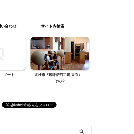
問い合わせ
サイト内検索
ゞノート
北杜市『珈琲焙煎工房 豆玄』
夢宇（山梨県北杜
その２
ブログ内検索