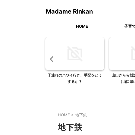
Madame Rinkan
HOME
子育
昭和記念公園のお花見
子連れのハワイ行き、手配をどう
山口きらら博
するか？
（山口県
HOME
>
地下鉄
地下鉄