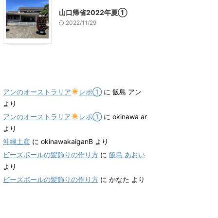
山口帰省2022年夏①
2022/11/29
最近のコメント
アンのオーストラリア
レポ①
に
飯島 アン
より
アンのオーストラリア
レポ①
に
okinawa ar
より
沖縄土産
に
okinawakaiganB
より
ビーズボールの髪飾りの作り方
に
飯島 あおい
より
ビーズボールの髪飾りの作り方
に
かなた
より