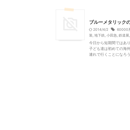
乗り物
ブルーメタリックの
2014/4/2
60000
装
,
地下鉄
,
小田急
,
鉄道展
今日から短期間ではあ
子ども達は初めての海
連れで行くことになろうとは