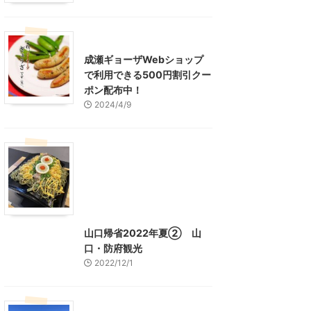
東京グルメ
町田周辺
成瀬ギョーザWebショップ
で利用できる500円割引クー
ポン配布中！
2024/4/9
グルメ
レジャー、お出かけ、観光
山口グルメ
山口レジャー、観光
山口帰省2022年夏② 山
口・防府観光
2022/12/1
山口レジャー、観光