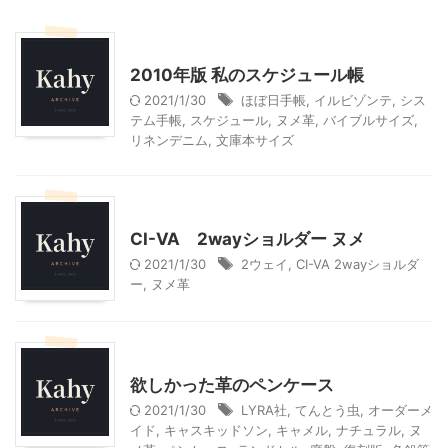
こだわりの品
2010年版 私のスケジュール帳
2021/1/30
ほぼ日手帳
,
イルビゾンテ
,
シス
テム手帳
,
スケジュール
,
ヌメ革
,
バイブルサイズ
,
リネンデニム
,
文庫本サイズ
ファッション
CI-VA 2wayショルダー ヌメ
2021/1/30
2ウェイ
,
CI-VA 2wayショルダ
ー
,
ヌメ革
こだわりの品
欲しかった革のペンケース
2021/1/30
LYRA社
,
てんとう虫
,
オーダーメ
イド
,
キャスキッドソン
,
キャメル
,
ナチュラル
,
ヌ