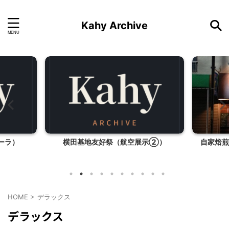
Kahy Archive
ーラ）
横田基地友好祭（航空展示②）
自家焙煎
HOME
>
デラックス
デラックス