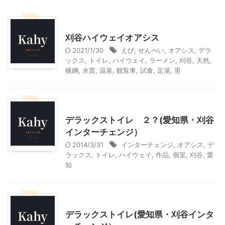
その他レジャー
刈谷ハイウェイオアシス
2021/1/30
えび
,
せんべい
,
オアシス
,
デラ
ックス
,
トイレ
,
ハイウェイ
,
ラーメン
,
刈谷
,
天然
,
横綱
,
水質
,
温泉
,
観覧車
,
試食
,
足湯
,
里
その他レジャー
デラックストイレ ２？(愛知県・刈谷
インターチェンジ）
2014/3/31
インターチェンジ
,
オアシス
,
デ
ラックス
,
トイレ
,
ハイウェイ
,
作品
,
個室
,
刈谷
,
愛
知
その他レジャー
デラックストイレ(愛知県・刈谷インタ