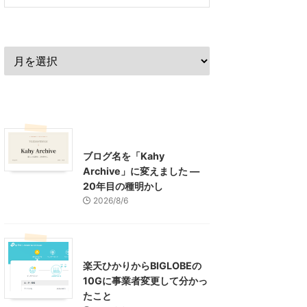
過去の記事
最近の記事
What's New
お知らせ
ブログ名を「Kahy
Archive」に変えました ―
20年目の種明かし
2026/8/6
インターネット
楽天ひかりからBIGLOBEの
10Gに事業者変更して分かっ
たこと