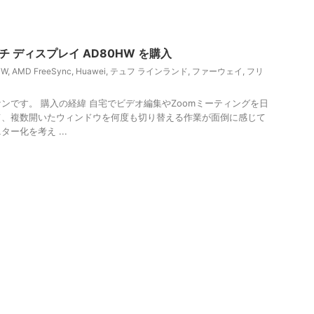
インチ ディスプレイ AD80HW を購入
HW
,
AMD FreeSync
,
Huawei
,
テュフ ラインランド
,
ファーウェイ
,
フリ
ンです。 購入の経緯 自宅でビデオ編集やZoomミーティングを日
て、複数開いたウィンドウを何度も切り替える作業が面倒に感じて
ー化を考え ...