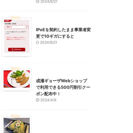
2024/6/21
インターネット
IPoEを契約したまま事業者変
更で10ギガにすると
2024/6/21
東京グルメ
町田周辺
成瀬ギョーザWebショップ
で利用できる500円割引クー
ポン配布中！
2024/4/9
グルメ
レジャー、お出かけ、観光