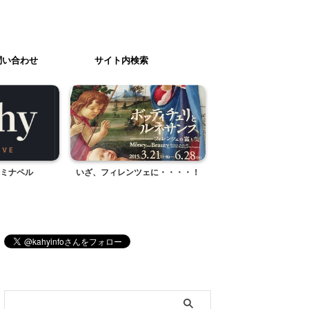
問い合わせ
サイト内検索
ミナペル
いざ、フィレンツェに・・・・！
勝栄舎牧場 菓子工房
プリン
ブログ内検索