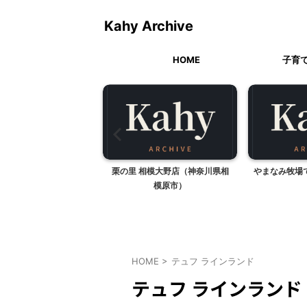
Kahy Archive
HOME
子育
ら、魔法のプレゼント
栗の里 相模大野店（神奈川県相
やまなみ牧場
模原市）
HOME
>
テュフ ラインランド
テュフ ラインランド