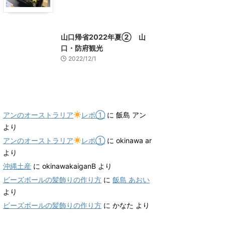
山口グルメ
山口レジャー、観光
山口帰省2022年夏② 山
口・防府観光
2022/12/1
最近のコメント
アンのオーストラリア
レポ①
に
飯島 アン
より
アンのオーストラリア
レポ①
に
okinawa ar
より
沖縄土産
に
okinawakaiganB
より
ビーズボールの髪飾りの作り方
に
飯島 あおい
より
ビーズボールの髪飾りの作り方
に
かなた
より