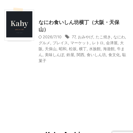
その他の地域のグルメ
その他レジャー
なにわ食いしん坊横丁（大阪・天保
山）
2026/7/10
77
,
おみやげ
,
たこ焼き
,
なにわ
,
グルメ
,
プレイス
,
マーケット
,
レトロ
,
会津屋
,
大
阪
,
天保山
,
昭和
,
松坂
,
横丁
,
水族館
,
海遊館
,
牛ま
ん
,
美味しんぼ
,
鈴屋
,
関西
,
食いしん坊
,
食文化
,
駄
菓子