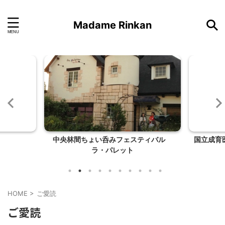
Madame Rinkan
中央林間ちょい呑みフェスティバル
国立成育
ラ・パレット
HOME
>
ご愛読
ご愛読