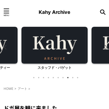
Kahy Archive
ティー
スタッフド・バゲット
HOME
>
アート
>
アート
モブログ
ドガ展を観に来ました