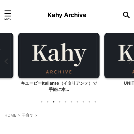
Kahy Archive
リアンテ）で
UNITED 行きの機内食
20
HOME
>
子育て
>
子育て