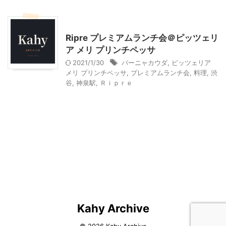
東京グルメ
Ripre プレミアムランチ会＠ピッツェリ
ア メリ プリンチペッサ
2021/1/30
バーニャカウダ
,
ピッツェリア
メリ プリンチペッサ
,
プレミアムランチ会
,
料理
,
渋
谷
,
神泉駅
,
Ｒｉｐｒｅ
Kahy Archive