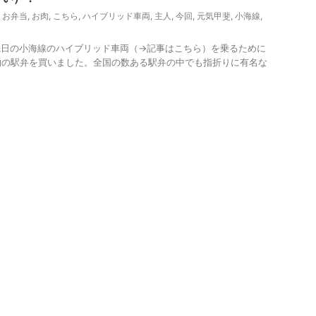
,
お弁当
,
お肉
,
こちら
,
ハイブリッド車両
,
主人
,
今回
,
元気甲斐
,
小海線
,
先日の小海線のハイブリッド車両（→記事はこちら）を乗るために
物の駅弁を買いました。全国の数ある駅弁の中でも指折りに有名な