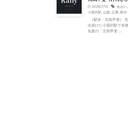
2026/7/10
あおい
小淵沢駅
,
山梨
,
記事
,
駅弁
（駅弁・元気甲斐） 
出掛けた小淵沢駅で名
丸政の「元気甲斐 ...