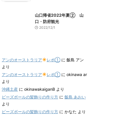
山口レジャー、観光
山口帰省2022年夏② 山
口・防府観光
2022/12/1
最近のコメント
アンのオーストラリア
レポ①
に
飯島 アン
より
アンのオーストラリア
レポ①
に
okinawa ar
より
沖縄土産
に
okinawakaiganB
より
ビーズボールの髪飾りの作り方
に
飯島 あおい
より
ビーズボールの髪飾りの作り方
に
かなた
より