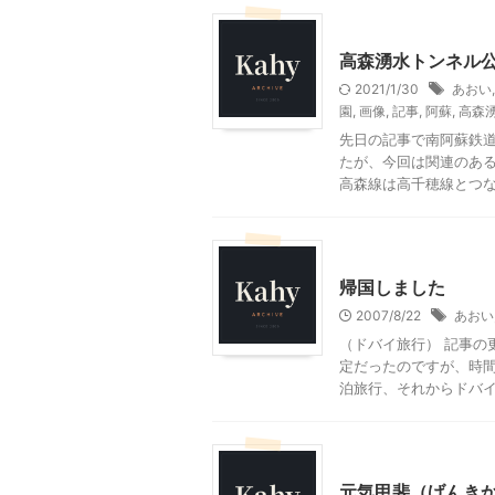
その他レジャー
高森湧水トンネル
2021/1/30
あおい
園
,
画像
,
記事
,
阿蘇
,
高森
先日の記事で南阿蘇鉄
たが、今回は関連のある
高森線は高千穂線とつなが 
お知らせ
帰国しました
2007/8/22
あおい
（ドバイ旅行） 記事の
定だったのですが、時
泊旅行、それからドバイへ
山梨グルメ
山梨・長野
元気甲斐（げんき