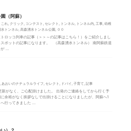
公園（阿蘇）
,
これ
,
クリック
,
コンテスト
,
セレクト
,
トンネル
,
トンネル内
,
工事
,
幼稚
湧水トンネル
,
高森湧水トンネル公園
,
００
道トロッコ列車の記事（＞＞～の記事はこちら！）をご紹介しまし
スポットの記事になります。 （高森湧水トンネル） 南阿蘇鉄道
...
,
あおいのナチュラルライフ
,
セレクト
,
ドバイ
,
子育て
,
記事
更新がなく、ご心配掛けました。 出発のご連絡をしてから行く予
間に余裕がなく挨拶なしで出掛けることになりましたが、阿蘇へ1
行ってきました ...
レジャー、観光
かい）？