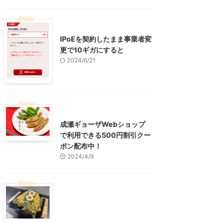
インターネット
IPoEを契約したまま事業者変
更で10ギガにすると
2024/6/21
東京グルメ
町田周辺
成瀬ギョーザWebショップ
で利用できる500円割引クー
ポン配布中！
2024/4/9
グルメ
レジャー、お出かけ、観光
山口グルメ