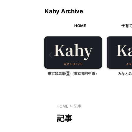
Kahy Archive
HOME
子育
スニック風カレー
東京競馬場③（東京都府中市）
みなとみ
HOME
>
記事
記事