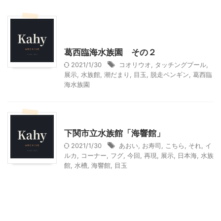
東京レジャー、観光
首都圏雨の日向けレジャー
葛西臨海水族園 その２
2021/1/30
コオリウオ
,
タッチングプール
,
展示
,
水族館
,
潮だまり
,
目玉
,
脱走ペンギン
,
葛西臨
海水族園
山口レジャー、観光
下関市立水族館「海響館」
2021/1/30
あおい
,
お寿司
,
こちら
,
それ
,
イ
ルカ
,
コーナー
,
フグ
,
今回
,
再現
,
展示
,
日本海
,
水族
館
,
水槽
,
海響館
,
目玉