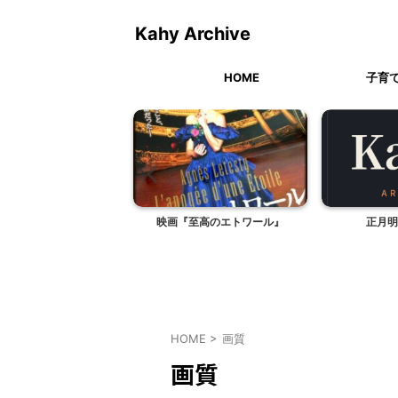
Kahy Archive
HOME
子育
今年こそ、収穫
映画『至高のエトワール』
正月明
HOME
>
画質
画質