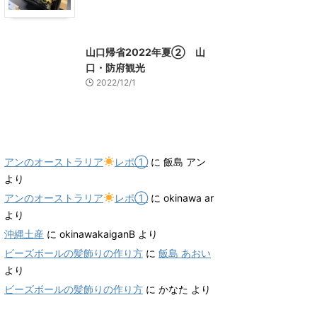
山口グルメ
山口レジャー、観光
山口帰省2022年夏② 山
口・防府観光
2022/12/1
最近のコメント
アンのオーストラリア
レポ①
に
飯島 アン
より
アンのオーストラリア
レポ①
に
okinawa ar
より
沖縄土産
に
okinawakaiganB
より
ビーズボールの髪飾りの作り方
に
飯島 あおい
より
ビーズボールの髪飾りの作り方
に
かなた
より