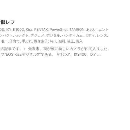
一眼レフ
OS
,
IXY
,
K100D
,
Kiss
,
PENTAX
,
PowerShot
,
TAMRON
,
あおい
,
エント
ンパクト
,
セレクト
,
デジカメ
,
デジタル
,
ハンディカム
,
ボディ
,
レンズ
,
,
唯一
,
子育て
,
手ぶれ
,
撮像素子
,
時代
,
画質
,
補正
,
購入
の記事です。） 先週末、我が家に新しいカメラが仲間入りした。
S KissデジタルX"である。 初代IXY、IXY400、IXY ...