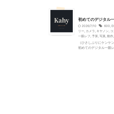
家電・AV・カメラ
初めてのデジタル
2026/7/10
600
,
E
リー
,
カメラ
,
キヤノン
,
コ
一眼レフ
,
予算
,
写真
,
動作
（ひさしぶりにケンケン
初めてのデジタル一眼レフ"EO