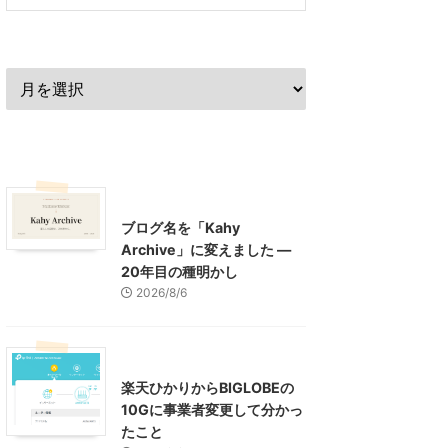
過去の記事
最近の記事
What's New
お知らせ
ブログ名を「Kahy
Archive」に変えました ―
20年目の種明かし
2026/8/6
インターネット
楽天ひかりからBIGLOBEの
10Gに事業者変更して分かっ
たこと