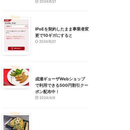
2024/6/21
インターネット
IPoEを契約したまま事業者変
更で10ギガにすると
2024/6/21
東京グルメ
町田周辺
成瀬ギョーザWebショップ
で利用できる500円割引クー
ポン配布中！
2024/4/9
グルメ
レジャー、お出かけ、観光