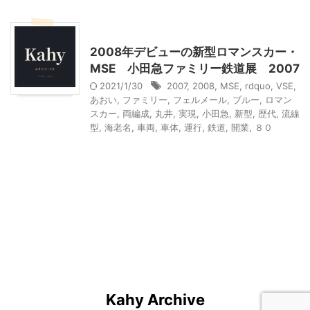
乗り物
神奈川レジャー、観光
2008年デビューの新型ロマンスカー・
MSE 小田急ファミリー鉄道展 2007
2021/1/30
2007
,
2008
,
MSE
,
rdquo
,
VSE
,
あおい
,
ファミリー
,
フェルメール
,
ブルー
,
ロマン
スカー
,
両編成
,
丸井
,
実現
,
小田急
,
新型
,
歴代
,
流線
型
,
海老名
,
車両
,
車体
,
運行
,
鉄道
,
開業
,
８０
Kahy Archive