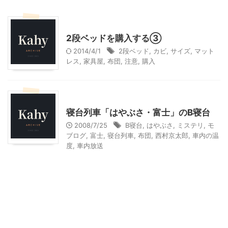
インテリア・雑貨
子育て
2段ベッドを購入する③
2014/4/1
2段ベッド
,
カビ
,
サイズ
,
マット
レス
,
家具屋
,
布団
,
注意
,
購入
乗り物
寝台列車「はやぶさ・富士」のB寝台
2008/7/25
B寝台
,
はやぶさ
,
ミステリ
,
モ
ブログ
,
富士
,
寝台列車
,
布団
,
西村京太郎
,
車内の温
度
,
車内放送