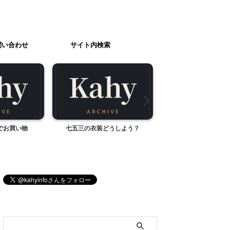
問い合わせ
サイト内検索
でお買い物
七五三の衣装どうしよう？
エクシブ初島クラブの
（静岡県熱海市
ブログ内検索