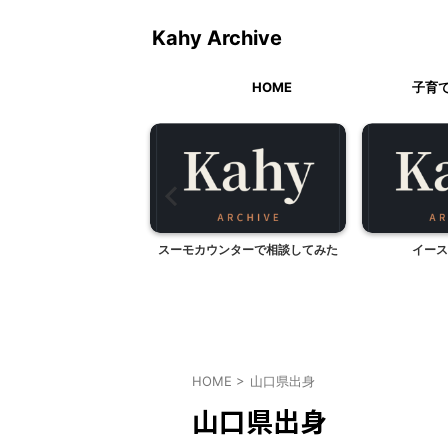
Kahy Archive
HOME
子育
フィオーレ小淵沢、無料
スーモカウンターで相談してみた
イース
た！（山梨県北杜...
HOME
>
山口県出身
山口県出身