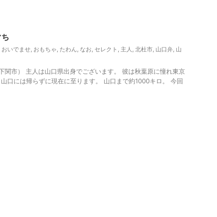
観光
ぐち
,
おいでませ
,
おもちゃ
,
たわん
,
なお
,
セレクト
,
主人
,
北杜市
,
山口弁
,
山
関市） 主人は山口県出身でございます。 彼は秋葉原に憧れ東京
山口には帰らずに現在に至ります。 山口まで約1000キロ。 今回