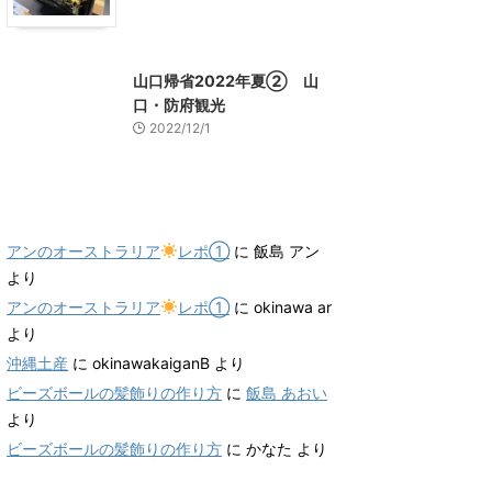
山口グルメ
山口レジャー、観光
山口帰省2022年夏② 山
口・防府観光
2022/12/1
最近のコメント
アンのオーストラリア
レポ①
に
飯島 アン
より
アンのオーストラリア
レポ①
に
okinawa ar
より
沖縄土産
に
okinawakaiganB
より
ビーズボールの髪飾りの作り方
に
飯島 あおい
より
ビーズボールの髪飾りの作り方
に
かなた
より