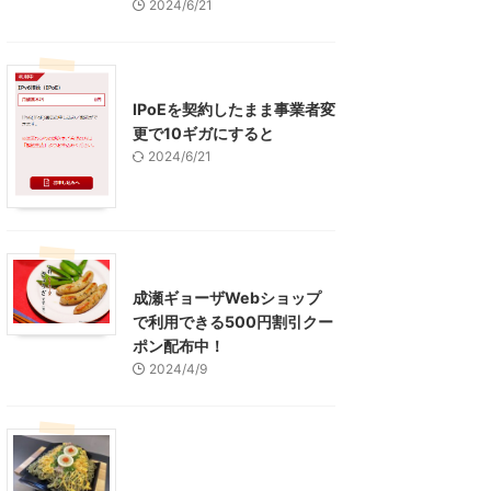
2024/6/21
インターネット
IPoEを契約したまま事業者変
更で10ギガにすると
2024/6/21
東京グルメ
町田周辺
成瀬ギョーザWebショップ
で利用できる500円割引クー
ポン配布中！
2024/4/9
グルメ
レジャー、お出かけ、観光