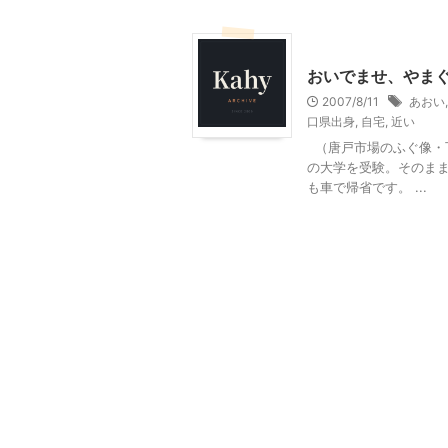
その他
山口レジャー、
おいでませ、やま
2007/8/11
あおい
口県出身
,
自宅
,
近い
（唐戸市場のふぐ像・下
の大学を受験。そのまま
も車で帰省です。 ...