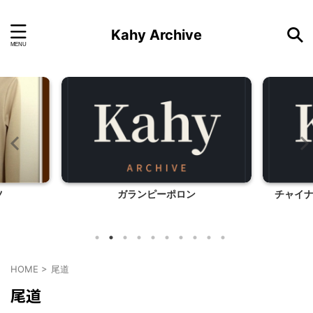
Kahy Archive
ツ
ガランピーポロン
チャイ
HOME
>
尾道
尾道