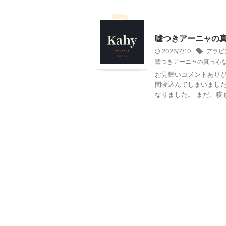
大人向け書籍
嘘つきアーニャの
2026/7/10
アラビ
嘘つきアーニャの真っ赤
お見舞いコメントありが
間寝込んでしまいまし
なりました。 まだ、咳も