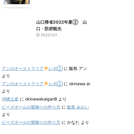
山口グルメ
山口レジャー、観光
山口帰省2022年夏② 山
口・防府観光
2022/12/1
最近のコメント
アンのオーストラリア
レポ①
に
飯島 アン
より
アンのオーストラリア
レポ①
に
okinawa ar
より
沖縄土産
に
okinawakaiganB
より
ビーズボールの髪飾りの作り方
に
飯島 あおい
より
ビーズボールの髪飾りの作り方
に
かなた
より