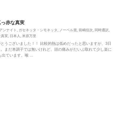
真っ赤な真実
アンナイト
,
ガセネッタ・シモネッタ
,
ノーベル賞
,
前嶋信次
,
同時通訳
,
な真実
,
日本人
,
米原万里
とうございました！！ 比較的熱は低めだったと思いますが、3日
た。まだ本調子では無いけれど、頭の痛みがだいぶ取れて少し楽に
出ています。喉 ...