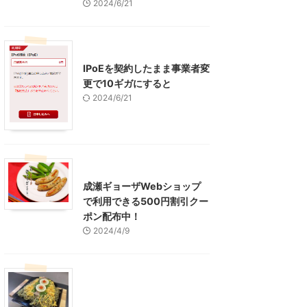
2024/6/21
インターネット
IPoEを契約したまま事業者変
更で10ギガにすると
2024/6/21
東京グルメ
町田周辺
成瀬ギョーザWebショップ
で利用できる500円割引クー
ポン配布中！
2024/4/9
グルメ
レジャー、お出かけ、観光