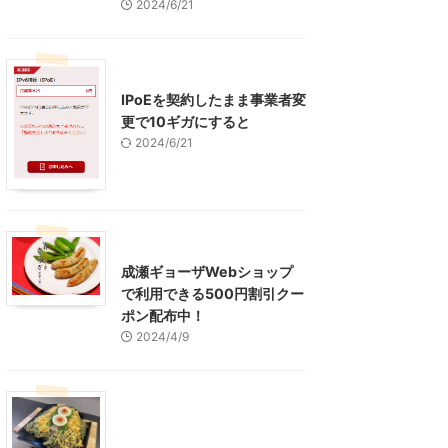
2024/6/21
インターネット
IPoEを契約したまま事業者変
更で10ギガにすると
2024/6/21
東京グルメ
町田周辺
成瀬ギョーザWebショップ
で利用できる500円割引クー
ポン配布中！
2024/4/9
グルメ
レジャー、お出かけ、観光