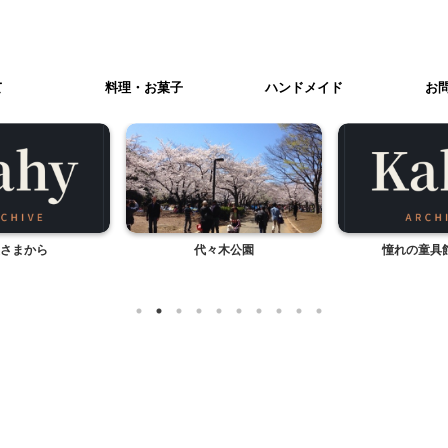
て
料理・お菓子
ハンドメイド
お
さまから
代々木公園
憧れの童具