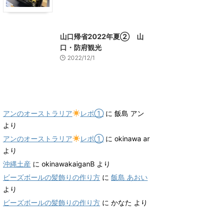
山口グルメ
山口レジャー、観光
山口帰省2022年夏② 山
口・防府観光
2022/12/1
最近のコメント
アンのオーストラリア
レポ①
に
飯島 アン
より
アンのオーストラリア
レポ①
に
okinawa ar
より
沖縄土産
に
okinawakaiganB
より
ビーズボールの髪飾りの作り方
に
飯島 あおい
より
ビーズボールの髪飾りの作り方
に
かなた
より