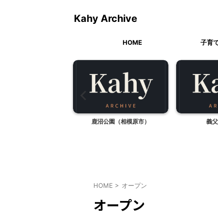
Kahy Archive
HOME
子育
公園べるが（山梨県北杜
鹿沼公園（相模原市）
義父
市白州町）
HOME
>
オープン
オープン