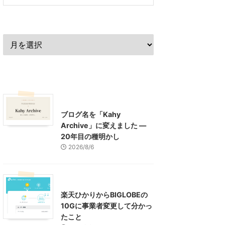
過去の記事
最近の記事
What's New
お知らせ
ブログ名を「Kahy
Archive」に変えました ―
20年目の種明かし
2026/8/6
インターネット
楽天ひかりからBIGLOBEの
10Gに事業者変更して分かっ
たこと