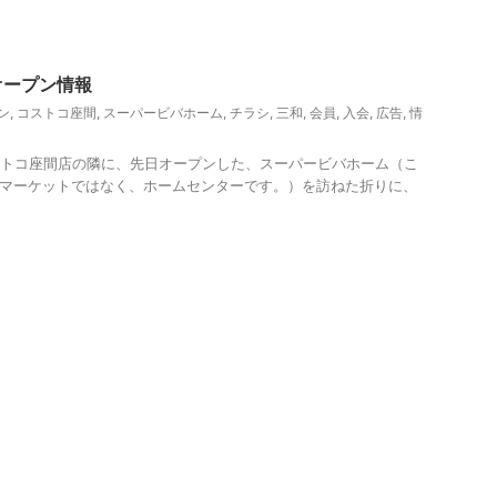
オープン情報
ン
,
コストコ座間
,
スーパービバホーム
,
チラシ
,
三和
,
会員
,
入会
,
広告
,
情
コストコ座間店の隣に、先日オープンした、スーパービバホーム（こ
ーマーケットではなく、ホームセンターです。）を訪ねた折りに、