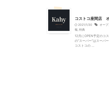
コストコ
ショッピング
コストコ座間店 
2021/1/30
オープ
報
,
特典
12月にOPEN予定の
の”スーパー”はスーパ
コストコの ...