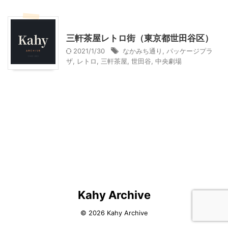
東京レジャー、観光
三軒茶屋レトロ街（東京都世田谷区）
2021/1/30
なかみち通り
,
パッケージプラ
ザ
,
レトロ
,
三軒茶屋
,
世田谷
,
中央劇場
Kahy Archive
© 2026 Kahy Archive