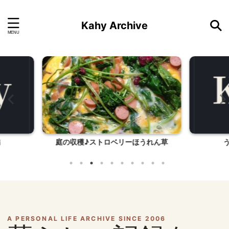
Kahy Archive
うれん草
うな慎（浜松市西区）
生
A PERSONAL LIFE ARCHIVE SINCE 2006