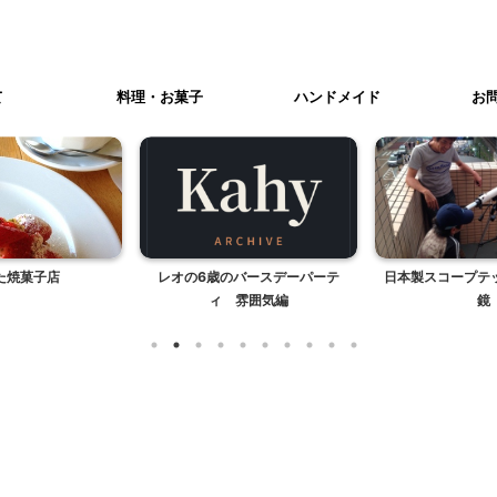
て
料理・お菓子
ハンドメイド
お
た焼菓子店
レオの6歳のバースデーパーテ
日本製スコープテ
ィ 雰囲気編
鏡