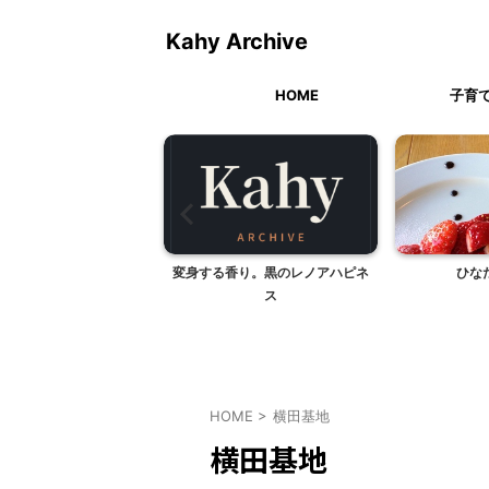
Kahy Archive
HOME
子育
豆腐ステーキ、鮭ときゅ
変身する香り。黒のレノアハピネ
ひな
と沢庵の混ぜご飯）
ス
HOME
>
横田基地
横田基地