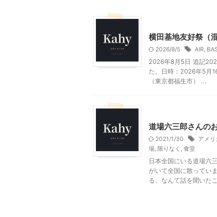
乗り物
東京レジャー、
横田基地友好祭（
2026/8/5
AIR
,
BA
2026年8月5日 追記
た。日時：2026年5月1
（東京都福生市） ...
東京グルメ
道場六三郎さんの
2021/1/30
アメリ
場
,
限りなく
,
食堂
日本全国にいる道場六三
がいて全国に散っていま
る、なんて話を聞いたこと