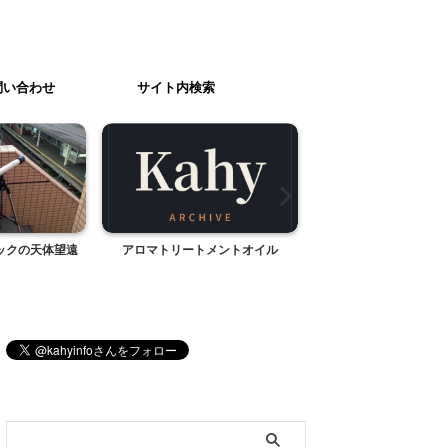
問い合わせ
サイト内検索
ックの天体望遠
アロマトリートメントオイル
南阿蘇鉄道・トロッコ
げ号
ブログ内検索