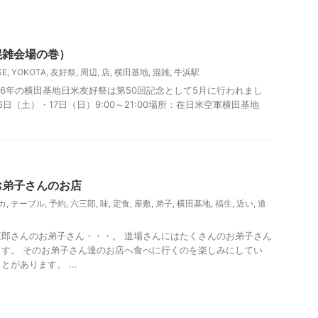
観光
混雑会場の巻）
SE
,
YOKOTA
,
友好祭
,
周辺
,
店
,
横田基地
,
混雑
,
牛浜駅
2026年の横田基地日米友好祭は第50回記念として5月に行われまし
6日（土）・17日（日）9:00～21:00場所：在日米空軍横田基地
お弟子さんのお店
カ
,
テーブル
,
予約
,
六三郎
,
味
,
定食
,
座敷
,
弟子
,
横田基地
,
福生
,
近い
,
道
郎さんのお弟子さん・・・。 道場さんにはたくさんのお弟子さん
す。 そのお弟子さん達のお店へ食べに行くのを楽しみにしてい
があります。 ...