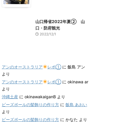
山口グルメ
山口レジャー、観光
山口帰省2022年夏② 山
口・防府観光
2022/12/1
最近のコメント
アンのオーストラリア
レポ①
に
飯島 アン
より
アンのオーストラリア
レポ①
に
okinawa ar
より
沖縄土産
に
okinawakaiganB
より
ビーズボールの髪飾りの作り方
に
飯島 あおい
より
ビーズボールの髪飾りの作り方
に
かなた
より