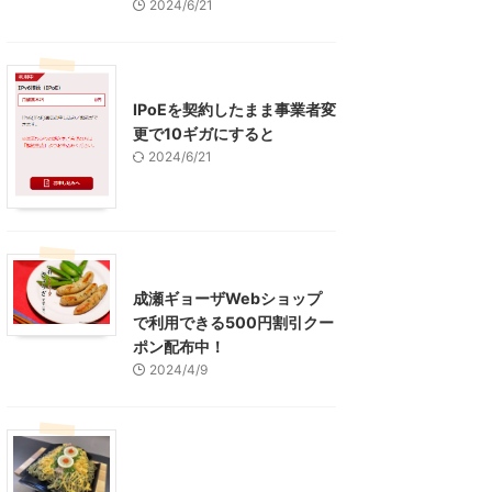
2024/6/21
インターネット
IPoEを契約したまま事業者変
更で10ギガにすると
2024/6/21
東京グルメ
町田周辺
成瀬ギョーザWebショップ
で利用できる500円割引クー
ポン配布中！
2024/4/9
グルメ
レジャー、お出かけ、観光